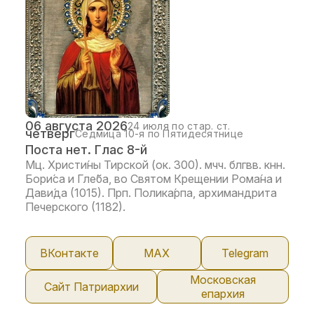
Документы
06 августа 2026
24 июля по стар. ст.
четверг
Седмица 10-я по Пятидесятнице
Поста нет. Глас 8-й
Мц. Христи́ны Тирской (ок. 300). мчч. блгвв. кнн.
Бори́са и Гле́ба, во Святом Крещении Рома́на и
Дави́да (1015). Прп. Полика́рпа, архимандрита
Печерского (1182).
ВКонтакте
МАX
Telegram
Московская
Сайт Патриархии
епархия