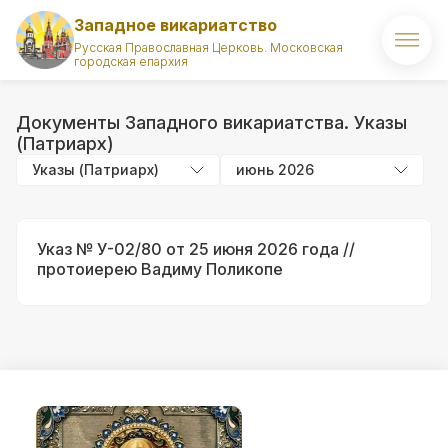
Западное викариатство
Русская Православная Церковь. Московская
городская епархия
Главная
Документы Западного викариатства. Указы
О викариатстве
(Патриарх)
Указы (Патриарх)
июнь 2026
Правящий архиерей
Викарий
Указ № У-02/80 от 25 июня 2026 года //
протоиерею Вадиму Поликопе
Храмы
Духовенство
Новости
Комиссии викариатства