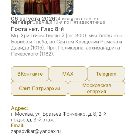
06 августа 2026
24 июля по стар. ст.
четверг
Седмица 10-я по Пятидесятнице
Поста нет. Глас 8-й
Мц. Христи́ны Тирской (ок. 300). мчч. блгвв. кнн.
Бори́са и Гле́ба, во Святом Крещении Рома́на и
Дави́да (1015). Прп. Полика́рпа, архимандрита
Печерского (1182).
ВКонтакте
МАX
Telegram
Московская
Сайт Патриархии
епархия
Адрес:
г. Москва, ул. Братьев Фонченко, д. 8, 2-й
подъезд, 3-й этаж
Email:
zapadvikar@yandex.ru