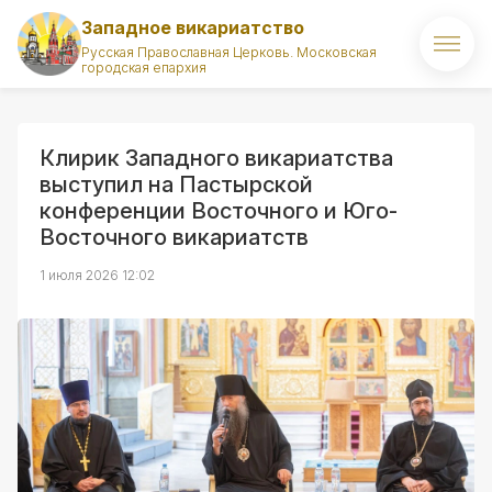
Западное викариатство
Русская Православная Церковь. Московская
городская епархия
Главная
О викариатстве
Клирик Западного викариатства
выступил на Пастырской
Правящий архиерей
конференции Восточного и Юго-
Восточного викариатств
Викарий
1 июля 2026 12:02
Храмы
Духовенство
Новости
Комиссии викариатства