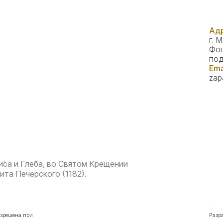
Адр
г. 
Фон
под
Ema
zap
ри́са и Гле́ба, во Святом Крещении
рита Печерского (1182).
азрешена при
Разр