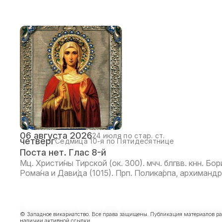
06 августа 2026
24 июля по стар. ст.
четверг
Седмица 10-я по Пятидесятнице
Поста нет. Глас 8-й
Мц. Христи́ны Тирской (ок. 300). мчч. блгвв. кнн. Бо
Рома́на и Дави́да (1015). Прп. Полика́рпа, архиманд
© Западное викариатство. Все права защищены. Публикация материалов р
наличии активной ссылки.