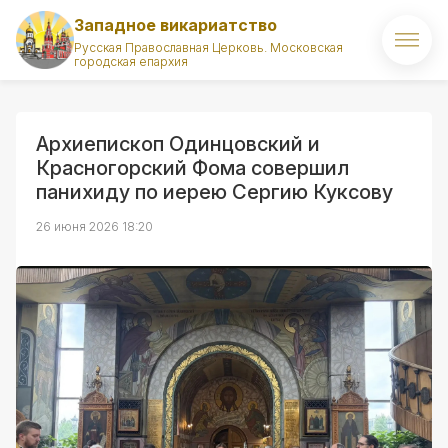
Западное викариатство
Русская Православная Церковь. Московская
городская епархия
Главная
О викариатстве
Архиепископ Одинцовский и
Красногорский Фома совершил
Правящий архиерей
панихиду по иерею Сергию Куксову
Викарий
26 июня 2026 18:20
Храмы
Духовенство
Новости
Комиссии викариатства