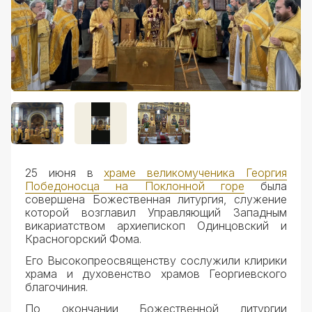
Документы
25 июня в
храме великомученика Георгия
Победоносца на Поклонной горе
была
совершена Божественная литургия, служение
которой возглавил Управляющий Западным
викариатством архиепископ Одинцовский и
Красногорский Фома.
Его Высокопреосвященству сослужили клирики
храма и духовенство храмов Георгиевского
благочиния.
По окончании Божественной литургии