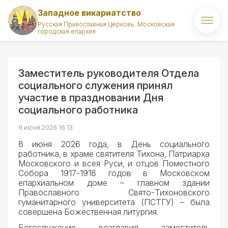
Западное викариатство
Русская Православная Церковь. Московская
городская епархия
Главная
О викариатстве
Заместитель руководителя Отдела
социального служения принял
Правящий архиерей
участие в праздновании Дня
социального работника
Викарий
9 июня 2026 16:13
Храмы
8 июня 2026 года, в День социального
работника, в храме святителя Тихона, Патриарха
Московского и всея Руси, и отцов Поместного
Духовенство
Собора 1917-1918 годов в Московском
епархиальном доме – главном здании
Новости
Православного Свято-Тихоновского
гуманитарного университета (ПСТГУ) – была
совершена Божественная литургия.
Комиссии викариатства
Богослужение возглавил заместитель