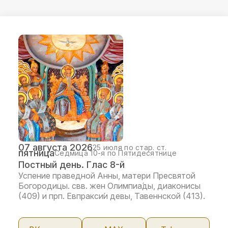
07 августа 2026
25 июля по стар. ст.
пятница
Седмица 10-я по Пятидесятнице
Постный день. Глас 8-й
Успение праведной Анны, матери Пресвятой
Богородицы. свв. жен Олимпиа́ды, диаконисы
(409) и прп. Евпракси́и девы, Тавеннской (413).