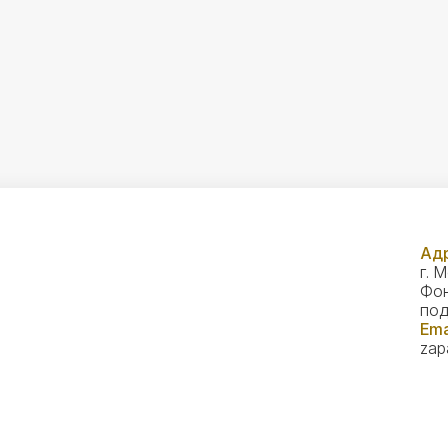
Адр
г. 
Фон
под
Ema
zap