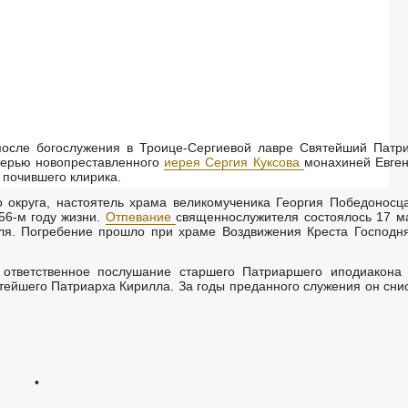
после богослужения в Троице-Сергиевой лавре Святейший Патр
терью новопреставленного
иерея Сергия Куксова
монахиней Евге
 почившего клирика.
о округа, настоятель храма великомученика Георгия Победоносц
56-м году жизни.
Отпевание
священнослужителя состоялось 17 м
я. Погребение прошло при храме Воздвижения Креста Господн
 ответственное послушание старшего Патриаршего иподиакона
тейшего Патриарха Кирилла. За годы преданного служения он сни