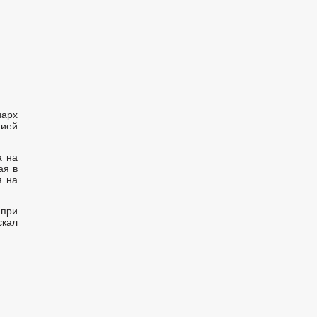
иарх
нией
а на
ая в
я на
 при
скал