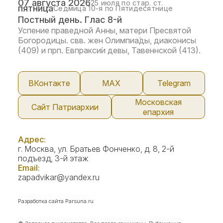
07 августа 2026
25 июля по стар. ст.
пятница
Седмица 10-я по Пятидесятнице
Постный день. Глас 8-й
Успение праведной Анны, матери Пресвятой
Богородицы. свв. жен Олимпиа́ды, диаконисы
(409) и прп. Евпракси́и девы, Тавеннской (413).
ВКонтакте
МАX
Telegram
Московская
Сайт Патриархии
епархия
Адрес:
г. Москва, ул. Братьев Фонченко, д. 8, 2-й
подъезд, 3-й этаж
Email:
zapadvikar@yandex.ru
Разработка сайта
Parsuna.ru