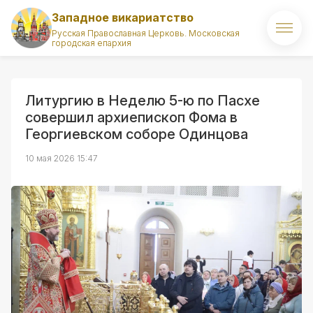
Западное викариатство
Русская Православная Церковь. Московская
городская епархия
Главная
О викариатстве
Литургию в Неделю 5-ю по Пасхе
совершил архиепископ Фома в
Правящий архиерей
Георгиевском соборе Одинцова
Викарий
10 мая 2026 15:47
Храмы
Духовенство
Новости
Комиссии викариатства