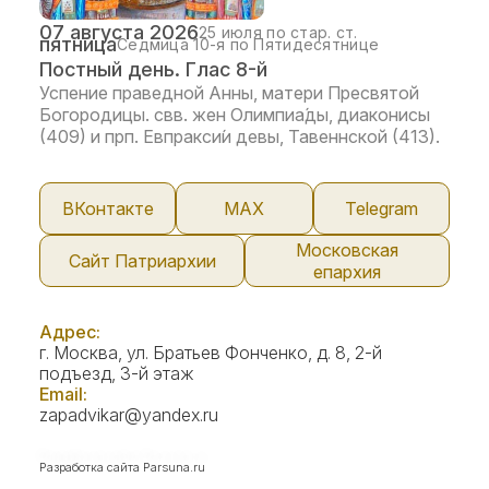
07 августа 2026
25 июля по стар. ст.
пятница
Седмица 10-я по Пятидесятнице
Постный день. Глас 8-й
Успение праведной Анны, матери Пресвятой
Богородицы. свв. жен Олимпиа́ды, диаконисы
(409) и прп. Евпракси́и девы, Тавеннской (413).
ВКонтакте
МАX
Telegram
Московская
Сайт Патриархии
епархия
Адрес:
г. Москва, ул. Братьев Фонченко, д. 8, 2-й
подъезд, 3-й этаж
Email:
zapadvikar@yandex.ru
Разработка сайта
Parsuna.ru