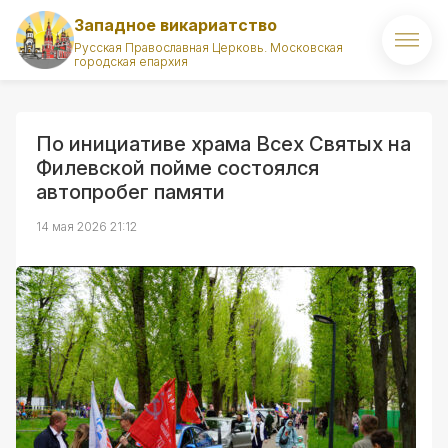
Западное викариатство
Русская Православная Церковь. Московская
городская епархия
Главная
О викариатстве
По инициативе храма Всех Святых на
Филевской пойме состоялся
Правящий архиерей
автопробег памяти
Викарий
14 мая 2026 21:12
Храмы
Духовенство
Новости
Комиссии викариатства