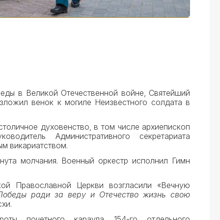
беды в Великой Отечественной войне, Святейший
зложил венок к могиле Неизвестного солдата в
столичное духовенство, в том числе архиепископ
оводитель Административного секретариата
ым викариатством.
нута молчания. Военный оркестр исполнил Гимн
ской Православной Церкви возгласили «Вечную
обеды ради за веру и Отечество жизнь свою
хи.
оты почетного караула 154-го отдельного