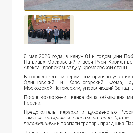
8 мая 2026 года, в канун 81-й годовщины По
Патриарх Московский и всея Руси Кирилл во
Александровском саду у Кремлевской стены.
В торжественной церемонии приняло участие 
Одинцовский и Красногорский Фома, рук
Московской Патриархии, управляющий Западн
После возложения венка была объявлена ми
России.
Предстоятель, иерархи и духовенство Рус
память»
«вождем и воинам на поле брани П
положившим»
и пропели тропарь праздника Пас
Далее состоялся торжественный марш р