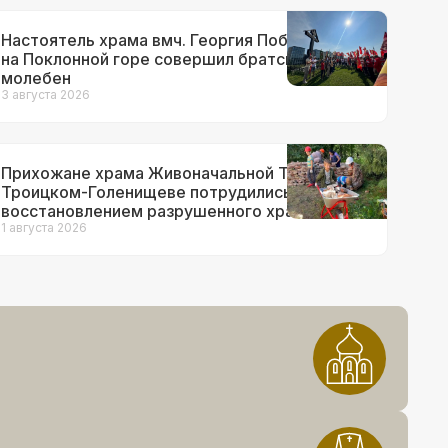
Настоятель храма вмч. Георгия Победоносца
на Поклонной горе совершил братский
молебен
3 августа 2026
Прихожане храма Живоначальной Троицы в
Троицком-Голенищеве потрудились над
восстановлением разрушенного храма
1 августа 2026