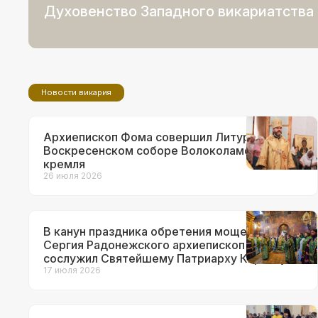
Духовенство Западного викариатства
Новости викария
Архиепископ Фома совершил Литургию в
Воскресенском соборе Волоколамского
кремля
26 июля 2026
В канун праздника обретения мощей прп.
Сергия Радонежского архиепископ Фома
сослужил Святейшему Патриарху Кириллу за
всенощным бдением в Троице-Сергиевой
17 июля 2026
лавре