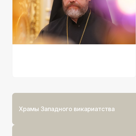
Храмы Западного викариатства