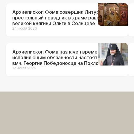
Архиепископ Фома совершил Литургию в
престольный праздник в храме равноап.
великой княгини Ольги в Солнцеве
24 июля 2026
Архиепископ Фома назначен временно
исполняющим обязанности настоятеля храма
вмч. Георгия Победоносца на Поклонной
горе
12 июля 2026