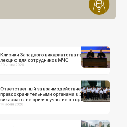
Клирики Западного викариатства прочитали
лекцию для сотрудников МЧС
30 июля 2026
Ответственный за взаимодействие с ВС и
правоохранительными органами в Западном
викариатстве принял участие в торжествах
по поводу 90-летия образования ГАИ
14 июля 2026