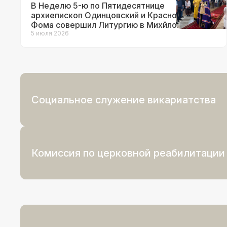
В Неделю 5-ю по Пятидесятнице
архиепископ Одинцовский и Красногорский
Фома совершил Литургию в Михйлово-
Архангельском храме в г.о. Краснознаменск
5 июля 2026
Социальное служение викариатства
Комиссия по церковной реабилитации