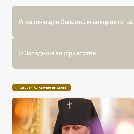
Управляющий Западным викариатств
О Западном викариатстве
Новости. Служение викария
27 июля 2026
Архиепископ Фома освобожден от
должности врио настоятеля храма
вмч. Георгия Победоносца на
Поклонной горе