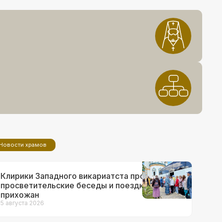
Новости храмов
Клирики Западного викариатста провели
просветительские беседы и поездки для
прихожан
5 августа 2026