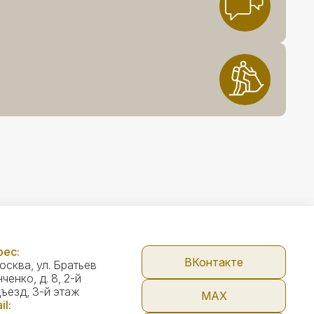
ес:
ВКонтакте
Москва, ул. Братьев
ченко, д. 8, 2-й
ъезд, 3-й этаж
МАX
il: